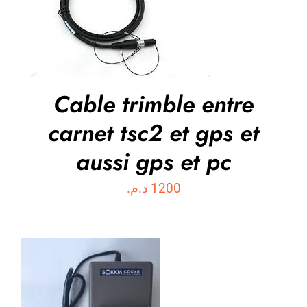
ACHETER MAINTENANT
/
DÉTAILS
Cable trimble entre
carnet tsc2 et gps et
aussi gps et pc
د.م.
1200