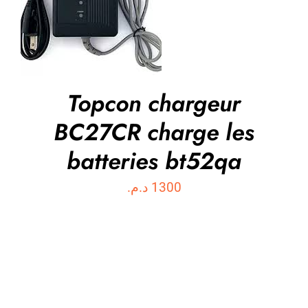
/
DÉTAILS
Topcon chargeur
BC27CR charge les
batteries bt52qa
د.م.
1300