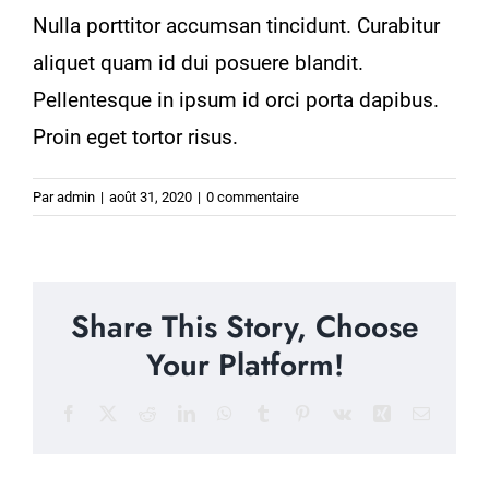
Nulla porttitor accumsan tincidunt. Curabitur
aliquet quam id dui posuere blandit.
Pellentesque in ipsum id orci porta dapibus.
Proin eget tortor risus.
Par
admin
|
août 31, 2020
|
0 commentaire
Share This Story, Choose
Your Platform!
Facebook
X
Reddit
LinkedIn
WhatsApp
Tumblr
Pinterest
Vk
Xing
Email